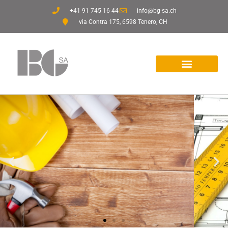
+41 91 745 16 44
info@bg-sa.ch
via Contra 175, 6598 Tenero, CH