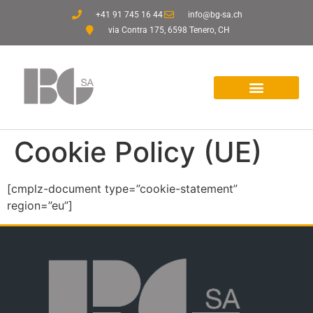
+41 91 745 16 44
info@bg-sa.ch
via Contra 175, 6598 Tenero, CH
Cookie Policy (UE)
[cmplz-document type=”cookie-statement”
region=”eu”]